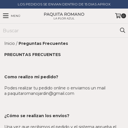
LOS PEDIDOS SE ENVIAN DENTRO DE 15 DIAS APROX
MENÚ
0
Inicio
/
Preguntas Frecuentes
PREGUNTAS FRECUENTES
Como realizo mi pedido?
Podes realizar tu pedido online o enviarnos un mail
a
paquitaromanojardin@gmail.com
¿Cómo se realizan los envíos?
Una vez que recibimos el pedido y el sistema aprueba el